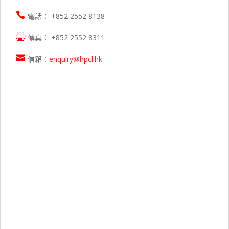

電話： +852 2552 8138

傳真： +852 2552 8311

信箱：
enquiry@hpcl.hk