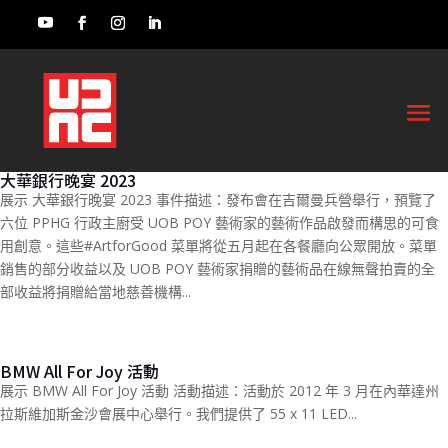
大華銀行晚宴 2023
展示 大華銀行晚宴 2023 事件描述：發布會在吉爾曼兵營舉行，預覽了
六位 PPHG 行政主廚受 UOB POY 藝術家的藝術作品啟發而構思的可食
用創意。這些#ArtforGood 菜單將從五月起在各餐廳向公眾開放。菜單
銷售的部分收益以及 UOB POY 藝術家捐贈的藝術品在線無聲拍賣的全
部收益將捐贈給當地慈善機構...
BMW All For Joy 活動
展示 BMW All For Joy 活動 活動描述：活動於 2012 年 3 月在內華達州
拉斯維加斯金沙會展中心舉行。我們提供了 55 x 11 LED...