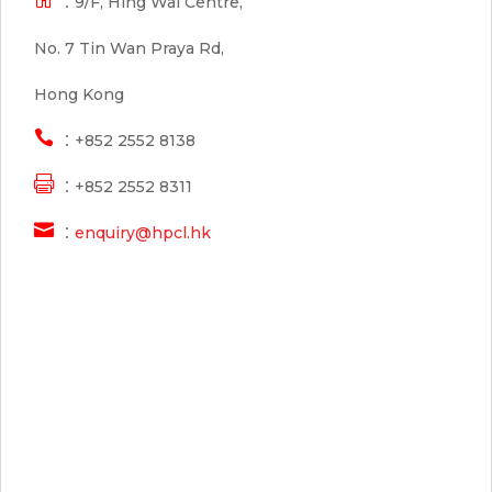
：9/F, Hing Wai Centre,
No. 7 Tin Wan Praya Rd,
Hong Kong

：+852 2552 8138

：+852 2552 8311

：
enquiry@hpcl.hk