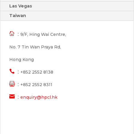
Las Vegas
Taiwan

：9/F, Hing Wai Centre,
No. 7 Tin Wan Praya Rd,
Hong Kong

：+852 2552 8138

：+852 2552 8311

：
enquiry@hpcl.hk