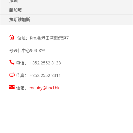
深圳
新加坡
拉斯維加斯

位址：Rm.香港田湾海傍道7
号兴伟中心903-8室

电话： +852 2552 8138

传真： +852 2552 8311

信箱：
enquiry@hpcl.hk